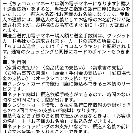
ー《ちょコムｅマネーとは別の電子マネーになります》購入
＋送金依頼）をすると、当社がご指定の銀行口座に振込みを
いたします。振込人名義はお客様のお名前になります。受取
人の通帳には、振込人の名義としてお客様のお名前だけが記
載されますが、お客様のお名前のすぐ後に「-ST」が記載さ
れます。
■送金送付用電子マネー購入額と送金手数料は、クレジット
カード会社から請求されます。カードの請求の項目には、
「ちょコム送金」または「チョコムソウキン」と記載されま
す。通常のショッピングと同様にカードのポイントもつきま
す。
■ご利用例
〈家賃の支払い〉〈商品代金の支払い〉〈請求書の支払〉
〈お稽古事等の月謝〉〈頭金・手付金の支払い〉〈駐車場代
金の支払い〉〈オークションの支払〉など
■クレジットカードで銀行口座に振込みできる日本初のサー
ビスです。
■ネットで簡単に振込依頼手続きができるので、時間のない
時などATMに行く手間が省けます。
■クレジットカード情報、支払先銀行口座情報の登録ができ
るので2回目からの支払いが簡単になります。
■塾代などお子様のお名前で振込が必要なときは、「お客様
の名前」＋「お子様のお名前」で振込みができます。
■ネットショッピングのお支払いなどで、振込人名義の前に
「注文番号等」を入れることもできます。