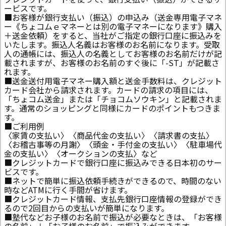
ービスです。
■お客様が銀行支払い（振込）の申込み（送金専用電子マネ
ー《ちょコムｅマネーとは別の電子マネーになります》購入
＋送金依頼）をすると、当社がご指定の銀行口座に振込みを
いたします。振込人名義はお客様のお名前になります。受取
人の通帳には、振込人の名義としてお客様のお名前だけが記
載されますが、お客様のお名前のすぐ後に「-ST」が記載さ
れます。
■送金送付用電子マネー購入額と送金手数料は、クレジット
カード会社から請求されます。カードの請求の項目には、
「ちょコム送金」または「チョコムソウキン」と記載されま
す。通常のショッピングと同様にカードのポイントもつきま
す。
■ご利用例
〈家賃の支払い〉〈商品代金の支払い〉〈請求書の支払〉
〈お稽古事等の月謝〉〈頭金・手付金の支払い〉〈駐車場代
金の支払い〉〈オークションの支払〉など
■クレジットカードで銀行口座に振込みできる日本初のサー
ビスです。
■ネットで簡単に振込依頼手続きができるので、時間のない
時などATMに行く手間が省けます。
■クレジットカード情報、支払先銀行口座情報の登録ができ
るので2回目からの支払いが簡単になります。
■塾代などお子様のお名前で振込が必要なときは、「お客様