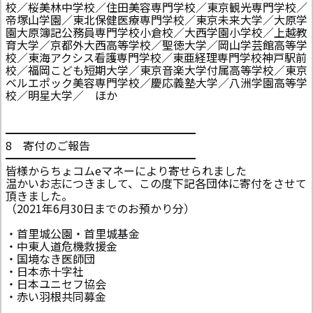
校／桜美林中学校／住田美容専門学校／東京観光専門学校／
帝塚山学園／東北保健医療専門学校／東京未来大学／大原学
園大原簿記公務員専門学校小倉校／大西学園小学校／上越教
育大学／京都外大西高等学校／聖徳大学／岡山学芸館高等学
校／東海アクシス看護専門学校／東亜経理専門学校神戸駅前
校／福岡こども短期大学／東京音楽大学付属高等学校／東京
ベルエポック美容専門学校／慶応義塾大学／八洲学園高等学
校／明星大学／ ほか
━━━━━━━━━━━━━━━━━
8 寄付のご報告
━━━━━━━━━━━━━━━━━
皆様からちょコムeマネーにより寄せられました
温かいお志につきまして、この度下記各団体に寄付をさせて
頂きました。
（2021年6月30日までのお預かり分）
・首里城公園・首里城基金
・中東人道危機救援金
・国境なき医師団
・日本赤十字社
・日本ユニセフ協会
・赤い羽根共同募金