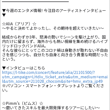
━━━━━━━━━━━━━━━━━
▼今週のエンタメ情報! 今注目のアーティストインタビュー
▼
☆AliA（アリア）☆
～やると決めてよかったし、その期待を超えていきたい～
結成からわずか3年、怒涛の勢いでシーンを駆け上がり、国
内だけに留まらず、海外からも熱い視線を集め続けるハイブ
リッドロックバンドAliA。
そんな彼らにとってこのコロナ禍は身動きが取れない不自由
さを感じつつも、自分たち自身と向き合う貴重な時間だった
という。
▼インタビューはこちら
https://l-tike.com/concert/feature/alia/21101500/?
utm_campaign=LHdiv_ticket_extra&utm_medium=emai
l&utm_source=211028_chocom&site=hmv_extra_jp49
※パソコン・スマートフォン・タブレットよりご覧くださ
い。
☆Pimm's（ピムス）☆
～磨いてきたスキルを最大限発揮するツアーにしたい～