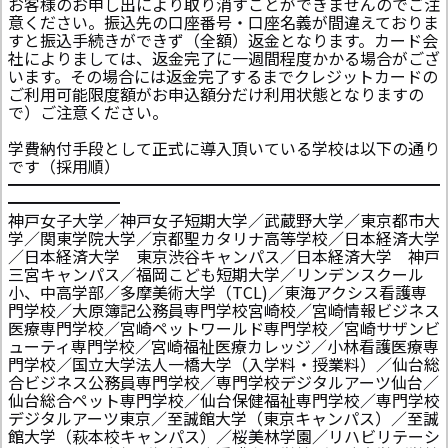
お客様のお申し出により取り消すことができませんのでご注
意ください。振込先の口座番号・口座名義が間違えておりま
すと振込手続きができず（全額）返金となります。カード会
社によりましては、返金完了に一週間程度かかる場合がござ
います。その場合には返金完了するまでクレジットカードの
ご利用可能限度額がお申込額分だけ利用状態となりますの
で）ご注意ください。
学費納付手段として正式に導入頂いている学校は以下の通り
です（採用順）
━━━━━━━━━━━━━━━━━━━━━━━━━━━
━━━━━━━
神戸女子大学／神戸女子短期大学／武蔵野大学／東京都市大
学／関東学院大学／京都聖カタリナ高等学校／日本経済大学
／日本経済大学 東京渋谷キャンパス／日本経済大学 神戸
三宮キャンパス／福岡こども短期大学／リンデンスクール
小、中高学部／多摩美術大学（TCL)／東海アクシス看護専
門学校／大原簿記公務員専門学校宮崎校／宮崎情報ビジネス
医療専門学校／宮崎ペットワールド専門学校／宮崎サザンビ
ューティ専門学校／宮崎福祉医療カレッジ／小林看護医療専
門学校／国立大学法人一橋大学（入学料・授業料）／仙台総
合ビジネス公務員専門学校／専門学校デジタルアーツ仙台／
仙台総合ペット専門学校／仙台保健福祉専門学校／専門学校
デジタルアーツ東京／至誠館大学（東京キャンパス）／至誠
館大学（萩本校キャンパス）／桜美林学園／リハビリテーシ