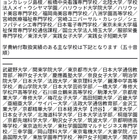
ョンカレッジ島根／板橋中央看護専門学校／北陸大学／学校
法人メイ・ウシヤマ学園／ハリウッド大学院大学／ハリウッ
ド美容専門学校／福岡南美容専門学校／八洲学園高等学校／
宮崎医療福祉専門学校／宮崎ユニバーサル・カレッジ／シェ
フパティシエ専門学校／日本電子専門学校／東京未来大学福
祉保育専門学校通信課程／国立大学法人埼玉大学／服部栄養
専門学校／東洋大学／実践女子大学／実践女子短期大学
学費納付取扱実績のある主な学校は下記となります（五十音
順）
━━━━━━━━━━━━━━━━━━━━━━━━━━━
━━
武蔵野大学／関東学院大学／東京都市大学／日本大学通信教
育部／神戸女子大学／慶應義塾大学／奈良女子大学／明治学
院大学／日本大学／法政大学／東京理科大学／麗澤中学高等
学校／青山学院大学／日本大学芸術学部／一橋大学／専修大
学松戸高等学校／石川県立鶴来高等学校／駒澤大学／京都産
業大学／専修大学／梅花女子大学／高田短期大学／近畿大学
／亜細亜大学／サイバー大学／法政大学通信教育部／金沢工
業大学／京都精華大学／日本経済大学【渋谷】／東洋大学／
日本女子大学／北海道科学大学／日本大学法学部／桐蔭学園
／京都先端科学大学／駒沢女子大学／筑波大学／京都明徳高
等学校／東京造形大学／東杜学園国際マルチビジネス専門学
校／三幸学園／岡山理科大学／東京電機大学／大妻学院／広
島国際大学／東放学園専門学校／神戸女子短期大学／関西学