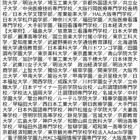
院大学／明治大学／埼玉工業大学／京都外国語大学／共立女
子大学／中央医療技術専門学校／大阪行岡医療専門学校長柄
校／日本大学文理学部／産業能率大学／HAL大阪専門学校／
日本大学松戸歯学部／神奈川大学／福田学園／大阪医療看護
専門学校／大手前学園／篠田看護専門学校／日本経済大学
【大宰府】／福島大学／慈恵第三看護専門学校／日本大学商
学部／麗澤高等学校／国立音楽大学付属小学校／東京工科大
学／愛知産業大学／武蔵野美術大学通信教育課程／北海道情
報大学通信教育部／日本薬科大学／角川ドワンゴ学園／田園
調布学園大学／東京薬科大学／東京農業大学／青山学院大学
大学院／加計学園／千葉工業大学／高千穂大学／日本体育大
学／武庫川女子大学／明治大学 政治経済学部／明治大学
商学部／上智大学／獨協大学／植草学園／関東学院／大阪市
立大学／甲南大学／龍谷大学／甲南学園／金沢星稜大学／日
本福祉大学／関西学院／成蹊大学／川村学園女子大学／立命
館大学／日本デザイナー芸術学院仙台校／山形調理師専門学
校／学校法人盛岡大学／辻調理師専門学校／名城大学／中村
学園大学／駿台神戸校／ルーテル学院大学／精華学園高等学
校／早稲田大学／西日本工業大学／朝日医療学園／大手門前
大学／日本外国語専門学校／神戸松蔭女子学院大学／大妻高
等学校／啓明学院高等学校／跡見学園／宮城大学／京都教育
大学／広島大学／神戸大学／和歌山県立医科大学／明治高等
学校／早稲田外語専門学校／智辯学園／昭和第一高等学校／
京都経済短期大学／東京観光専門学校学校法人Adachi学園
／電子開発学園九州KCS福岡情報学園専門学校／大阪高等学