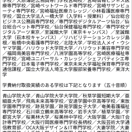
学校／大原簿記公務員専門学校宮崎校／宮崎情報ビジネス医
療専門学校／宮崎ペットワールド専門学校／宮崎サザンビュ
ーティ専門学校／宮崎福祉医療カレッジ／小林看護医療専門
学校／国立大学法人一橋大学（入学料・授業料）／仙台総合
ビジネス公務員専門学校／専門学校デジタルアーツ仙台／仙
台総合ペット専門学校／仙台保健福祉専門学校／専門学校デ
ジタルアーツ東京／至誠館大学（東京キャンパス）／至誠館
大学（萩本校キャンパス）／リハビリテーションカレッジ島
根／板橋中央看護専門学校／北陸大学／学校法人メイ・ウシ
ヤマ学園／ハリウッド大学院大学／ハリウッド美容専門学校
／福岡南美容専門学校／八洲学園高等学校／宮崎医療福祉専
門学校／宮崎ユニバーサル・カレッジ／シェフパティシエ専
門学校／日本電子専門学校／東京未来大学福祉保育専門学校
通信課程／国立大学法人埼玉大学服部栄養専門学校／東洋大
学
学費納付取扱実績のある学校は下記となります（五十音順）
━━━━━━━━━━━━━━━━━━━━━━━━━━━
青山学院大学／青山学院大学大学院／秋草学園短期大学／亜
細亜大学／飛鳥未来高等学校／安達学園中京高等学校／東放
学園専門学校／跡見学園／跡見学園女子大学／奄美看護福祉
専門学校／石川県立鶴来高等学校／岩手大学／植草学園／宇
都宮大学／桜美林大学／桜美林中学校／大阪学園／大阪IT会
計専門学校／大阪行岡医療専門学校長柄校／大阪芸術大学通
信教育部／OCA大阪デザイン＆IT専門学校／大妻学院／大妻