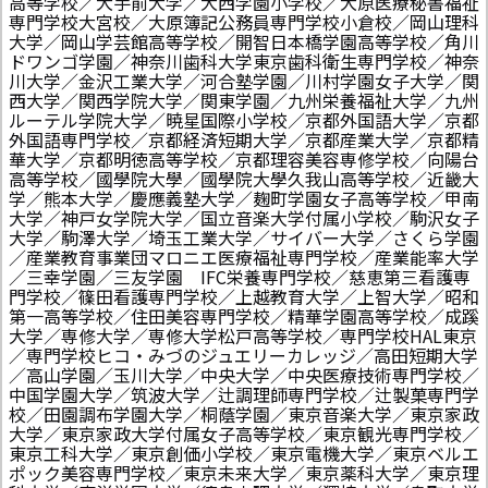
高等学校／大手前大学／大西学園小学校／大原医療秘書福祉
専門学校大宮校／大原簿記公務員専門学校小倉校／岡山理科
大学／岡山学芸館高等学校／開智日本橋学園高等学校／角川
ドワンゴ学園／神奈川歯科大学東京歯科衛生専門学校／神奈
川大学／金沢工業大学／河合塾学園／川村学園女子大学／関
西大学／関西学院大学／関東学園／九州栄養福祉大学／九州
ルーテル学院大学／暁星国際小学校／京都外国語大学／京都
外国語専門学校／京都経済短期大学／京都産業大学／京都精
華大学／京都明徳高等学校／京都理容美容専修学校／向陽台
高等学校／國學院大學／國學院大學久我山高等学校／近畿大
学／熊本大学／慶應義塾大学／麹町学園女子高等学校／甲南
大学／神戸女学院大学／国立音楽大学付属小学校／駒沢女子
大学／駒澤大学／埼玉工業大学／サイバー大学／さくら学園
／産業教育事業団マロニエ医療福祉専門学校／産業能率大学
／三幸学園／三友学園 IFC栄養専門学校／慈恵第三看護専
門学校／篠田看護専門学校／上越教育大学／上智大学／昭和
第一高等学校／住田美容専門学校／精華学園高等学校／成蹊
大学／専修大学／専修大学松戸高等学校／専門学校HAL東京
／専門学校ヒコ・みづのジュエリーカレッジ／高田短期大学
／高山学園／玉川大学／中央大学／中央医療技術専門学校／
中国学園大学／筑波大学／辻調理師専門学校／辻製菓専門学
校／田園調布学園大学／桐蔭学園／東京音楽大学／東京家政
大学／東京家政大学付属女子高等学校／東京観光専門学校／
東京工科大学／東京創価小学校／東京電機大学／東京ベルエ
ポック美容専門学校／東京未来大学／東京薬科大学／東京理