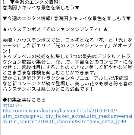
1 ▼今週のエンタメ情報!
春満開♪キレイな景色を楽しもう▼
━━━━━━━━━━━━━━━━━
▼今週のエンタメ情報! 春満開♪キレイな景色を楽しもう▼
★ハウステンボス「光のファンタジアシティ」★
長崎・ハウステンボスでは、日本初となる「花」と「光」を
テーマにした新エリア「光のファンタジアシティ」がオープ
ン！
トップレベルの技術を結集した7つの最先端デジタルアトラ
クション施設が集合し、花、海、宇宙などのコンセプトに合
わせて、普段は目にすることのできない美しく鮮やかな光景
とさまざまな体験を楽しむことができます。
ほかにも謎解きアトラクションやリニューアルしたVR施設
など新コンテンツが続々登場し、美しい花々も咲き誇る春の
ハウステンボスは楽しみどころ満載です！
◆特集記事はこちら
https://l-
tike.com/leisure/feature/huistenbosch/21030300/?
utm_campaign=LHdiv_ticket_extra&utm_medium=emai
l&utm_source=210401_chocom&site=hmv_extra_jp49