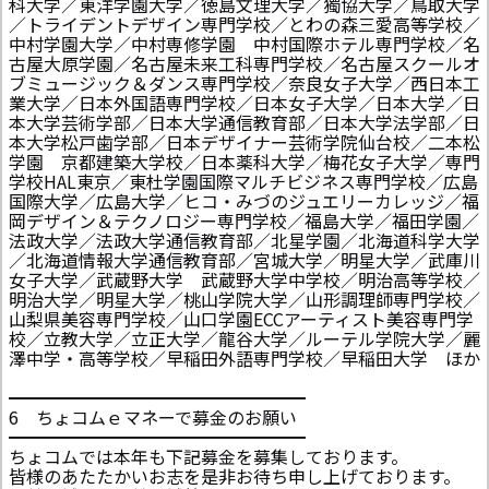
科大学／東洋学園大学／徳島文理大学／獨協大学／鳥取大学
／トライデントデザイン専門学校／とわの森三愛高等学校／
中村学園大学／中村専修学園 中村国際ホテル専門学校／名
古屋大原学園／名古屋未来工科専門学校／名古屋スクールオ
ブミュージック＆ダンス専門学校／奈良女子大学／西日本工
業大学／日本外国語専門学校／日本女子大学／日本大学／日
本大学芸術学部／日本大学通信教育部／日本大学法学部／日
本大学松戸歯学部／日本デザイナー芸術学院仙台校／二本松
学園 京都建築大学校／日本薬科大学／梅花女子大学／専門
学校HAL東京／東杜学園国際マルチビジネス専門学校／広島
国際大学／広島大学／ヒコ・みづのジュエリーカレッジ／福
岡デザイン＆テクノロジー専門学校／福島大学／福田学園／
法政大学／法政大学通信教育部／北星学園／北海道科学大学
／北海道情報大学通信教育部／宮城大学／明星大学／武庫川
女子大学／武蔵野大学 武蔵野大学中学校／明治高等学校／
明治大学／明星大学／桃山学院大学／山形調理師専門学校／
山梨県美容専門学校／山口学園ECCアーティスト美容専門学
校／立教大学／立正大学／龍谷大学／ルーテル学院大学／麗
澤中学・高等学校／早稲田外語専門学校／早稲田大学 ほか
━━━━━━━━━━━━━━━━━
6 ちょコムｅマネーで募金のお願い
━━━━━━━━━━━━━━━━━
ちょコムでは本年も下記募金を募集しております。
皆様のあたたかいお志を是非お待ち申し上げております。