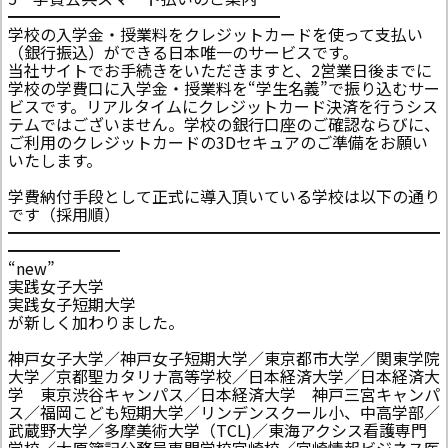
━━━━━━━━━━━━━━━━━
学校の入学金・授業料をクレジットカードを使って支払い
（銀行振込）ができる日本唯一のサービスです。
当社サイトでお手続きをいただきますと、2営業日後までに
学校の学費口に入学金・授業料を“学生名義”で振り込むサー
ビスです。リアルタイムにクレジットカード決済を行うシス
テムではございません。学校の銀行口座のご確認ならびに、
ご利用のクレジットカードの3Dセキュアのご準備をお願い
いたします。
学費納付手段として正式に導入頂いている学校は以下の通り
です（採用順）
━━━━━━━━━━━━━━━━━━━━━━━━━━━
━━━━━━━
“new”
実践女子大学
実践女子短期大学
が新しく加わりました。
神戸女子大学／神戸女子短期大学／東京都市大学／関東学院
大学／京都聖カタリナ高等学校／日本経済大学／日本経済大
学 東京渋谷キャンパス／日本経済大学 神戸三宮キャンパ
ス／福岡こども短期大学／リンデンスクール小、中高学部／
武蔵野大学／多摩美術大学（TCL)／東海アクシス看護専門