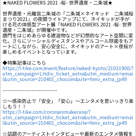
★NAKED FLOWERS 2021 -桜- 世界遺産・二条城★
世界遺産・元離宮二条城の「二条城×ネイキッド 二条城桜
まつり2021」の夜間ライトアップにて、ネイキッドが手が
ける花の体感型アート展「NAKED FLOWERS 2021 -桜- 世界
遺産・二条城」が開催中です。
唐門をはじめあらゆる建造物などが幻想的なアート空間に変
化。さらにソーシャルディスタンスやアルコール除菌をもア
ートにしながら、安心安全に、ネイキッドのアート×夜桜が
楽しめるイベントとなっています。
◆特集記事はこちら
https://l-tike.com/event/feature/naked-kyoto/21031900/?
utm_campaign=LHdiv_ticket_extra&utm_medium=emai
l&utm_source=210401_chocom&site=hmv_extra_jp49
------------------------------
☆～感染防止で「安全」「安心」～エンタメを思いっきり楽
しもう！！
https://l-tike.com/coronanimakeruna/?
utm_campaign=LHdiv_ticket_extra&utm_medium=emai
l&utm_source=210401_chocom&site=hmv_extra_jp49
☆話題のアーティストインタビューや最新のエンタメ情報を